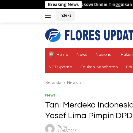
Langsung
 2026
Jokowi Dinilai Tinggalkan Jejak Pembangunan y
Breaking News
ke
konten
Indeks
tutup
Home
News
Nasional
Hukum
NTT Update
Edukasi Kesehatan
Edu
Beranda
News
News
Tani Merdeka Indonesia
Yosef Lima Pimpin DP
Drpwj
11/02/2026