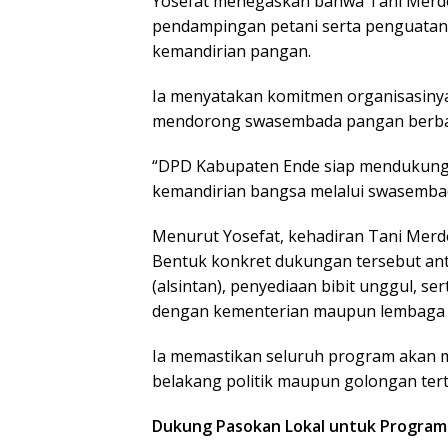
Yosefat menegaskan bahwa Tani Merd
pendampingan petani serta penguata
kemandirian pangan.
Ia menyatakan komitmen organisasiny
mendorong swasembada pangan berbasi
“DPD Kabupaten Ende siap mendukung
kemandirian bangsa melalui swasemba
Menurut Yosefat, kehadiran Tani Merde
Bentuk konkret dukungan tersebut antar
(alsintan), penyediaan bibit unggul, s
dengan kementerian maupun lembaga te
Ia memastikan seluruh program akan 
belakang politik maupun golongan tert
Dukung Pasokan Lokal untuk Progra