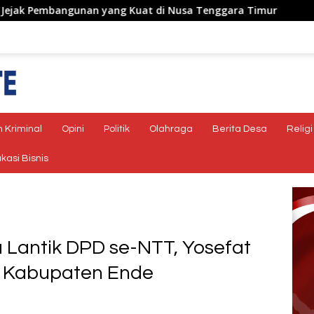
ang Kuat di Nusa Tenggara Timur
 Kriminal
Opini
Politik
Olahraga
Berita Desa
Religi
kasi Bisnis
 Lantik DPD se-NTT, Yosefat
D Kabupaten Ende