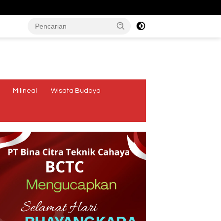
tutup
Milineal
Wisata Budaya