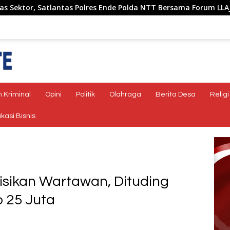
 Polres Ende Polda NTT Bersama Forum LLAJ Gelar Rapat Koordin
 Kriminal
Opini
Politik
Olahraga
Berita Desa
Religi
kasi Bisnis
isikan Wartawan, Dituding
 25 Juta