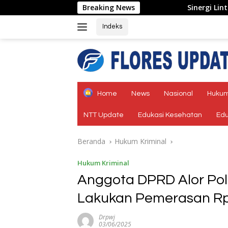
Langsung
Breaking News
Sinergi Lintas Sektor, Satlantas
ke
konten
Indeks
tutup
Home
News
Nasional
Hukum
NTT Update
Edukasi Kesehatan
Edu
Beranda
Hukum Kriminal
Hukum Kriminal
Anggota DPRD Alor Pol
Lakukan Pemerasan Rp
Drpwj
03/06/2025