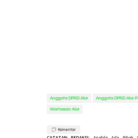
Anggota DPRD Alor
Anggota DPRD Alor P
Wartawan Alor
Komentar
CATATAN REDAKSI:
Apabila Ada Pihak