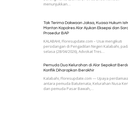
menunjukkan…
Tak Terima Dakwaan Jaksa, Kuasa Hukum Istr
Mantan Kapolres Alor Ajukan Eksepsi dan Soro
Prosedur BAP
KALABAHI, Floresupdate.com – Usai mengikuti
persidangan di Pengadilan Negeri Kalabahi, pad
selasa (28/04/2026), Advokat Tres…
Pemuda Dua Kelurahan di Alor Sepakat Berd
Konflik Diharapkan Berakhir
Kalabahi, Floresupdate.com — Upaya perdamai
antara pemuda Batutenata, Kelurahan Nusa Ken
dan pemuda Pasar Bawah,…