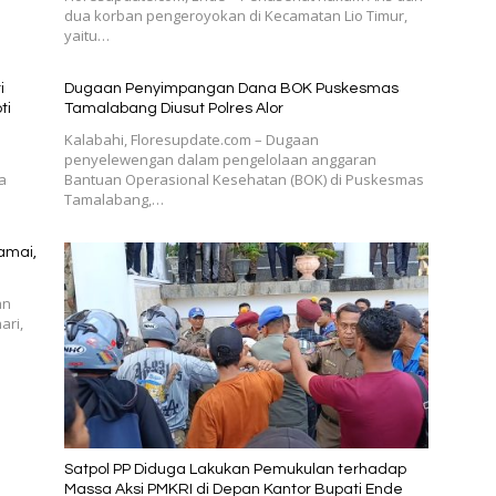
dua korban pengeroyokan di Kecamatan Lio Timur,
yaitu…
i
Dugaan Penyimpangan Dana BOK Puskesmas
ti
Tamalabang Diusut Polres Alor
Kalabahi, Floresupdate.com – Dugaan
penyelewengan dalam pengelolaan anggaran
a
Bantuan Operasional Kesehatan (BOK) di Puskesmas
Tamalabang,…
amai,
an
ari,
Satpol PP Diduga Lakukan Pemukulan terhadap
Massa Aksi PMKRI di Depan Kantor Bupati Ende