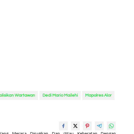
olisikan Wartawan
Dedi Mario Mailehi
Mapolres Alor
 Yang Merasa Dirugikan Dan /Atau Keberatan Dengan